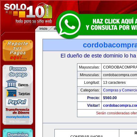
cordobacompr
El dueño de este dominio lo ha
Mayusculas:
CORDOBACOMPRA
Minusculas:
cordobacompra.co
Longitud:
13 caracteres
Categorias:
Compras y Comercio
Precio:
$560.00
Visitar!
cordobacompra.c
Serán consideradas ofer
R