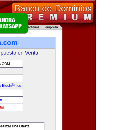
a.com
 puesto en Venta
.COM
m
 ElectrÃ³nico
om
tas
ealizar una Oferta