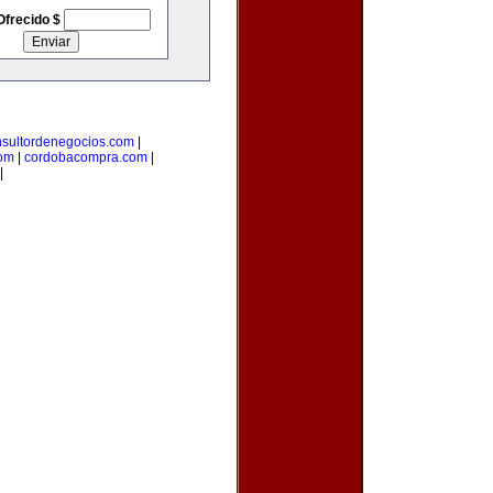
Ofrecido $
nsultordenegocios.com
|
com
|
cordobacompra.com
|
|