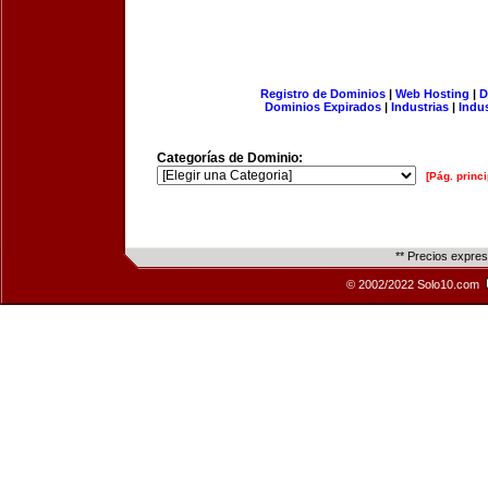
Registro de Dominios
|
Web Hosting
|
D
Dominios Expirados
|
Industrias
|
Indu
Categorías de Dominio:
[Pág. princi
** Precios expre
© 2002/2022 Solo10.com