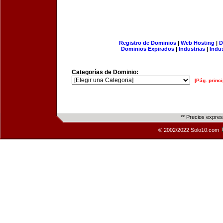
Registro de Dominios
|
Web Hosting
|
D
Dominios Expirados
|
Industrias
|
Indu
Categorías de Dominio:
[Pág. princi
** Precios expre
© 2002/2022 Solo10.com