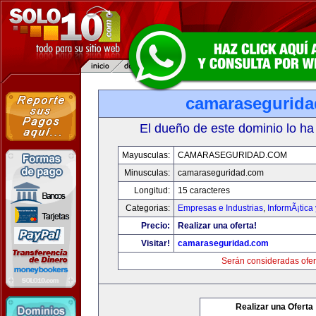
camarasegurid
El dueño de este dominio lo ha
Mayusculas:
CAMARASEGURIDAD.COM
Minusculas:
camaraseguridad.com
Longitud:
15 caracteres
Categorias:
Empresas e Industrias
,
InformÃ¡tica
Precio:
Realizar una oferta!
Visitar!
camaraseguridad.com
Serán consideradas ofer
Realizar una Oferta