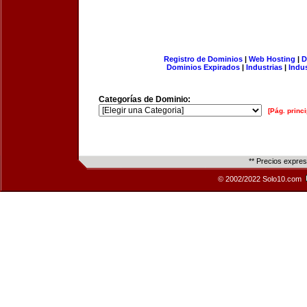
Registro de Dominios
|
Web Hosting
|
D
Dominios Expirados
|
Industrias
|
Indu
Categorías de Dominio:
[Pág. princi
** Precios expre
© 2002/2022 Solo10.com