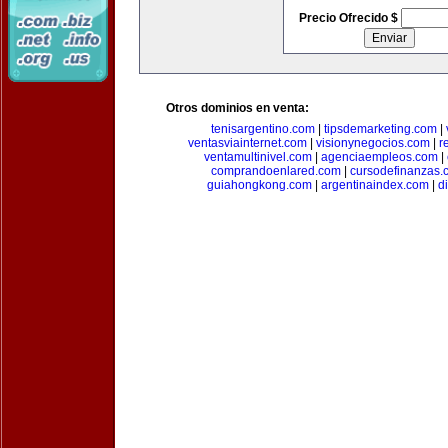
Precio Ofrecido $
Otros dominios en venta:
tenisargentino.com
|
tipsdemarketing.com
|
ventasviainternet.com
|
visionynegocios.com
|
r
ventamultinivel.com
|
agenciaempleos.com
|
comprandoenlared.com
|
cursodefinanzas.
guiahongkong.com
|
argentinaindex.com
|
d